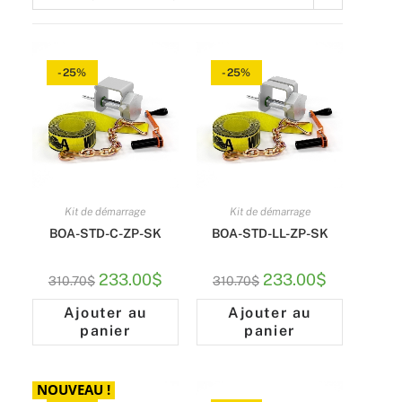
 l’achat d’un kit de
marrage.
CONTACTEZ-NOUS
de un par client
-25%
-25%
R LES KITS
Kit de démarrage
Kit de démarrage
BOA-STD-C-ZP-SK
BOA-STD-LL-ZP-SK
233.00
$
233.00
$
310.70
$
310.70
$
Ajouter au
Ajouter au
panier
panier
NOUVEAU !