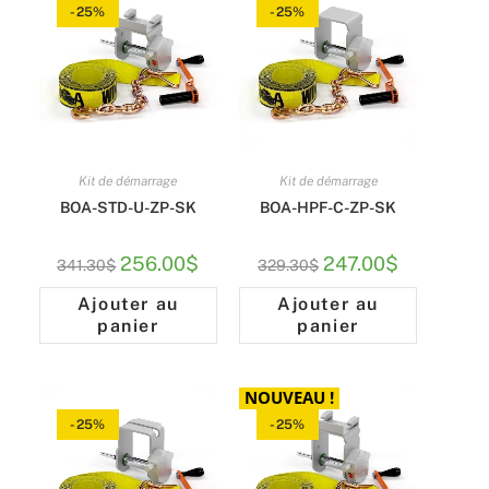
-25%
-25%
Kit de démarrage
Kit de démarrage
BOA-STD-U-ZP-SK
BOA-HPF-C-ZP-SK
256.00
$
247.00
$
341.30
$
329.30
$
Ajouter au
Ajouter au
panier
panier
NOUVEAU !
-25%
-25%