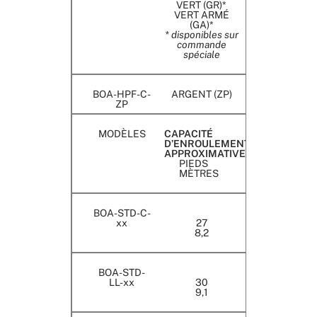
VERT (GR)*
VERT ARMÉ
(GA)*
* disponibles sur
commande
spéciale
BOA-HPF-C-
ARGENT (ZP)
ZP
MODÈLES
CAPACITÉ
D’ENROULEMENT
APPROXIMATIVE
PIEDS
MÈTRES
BOA-STD-C-
xx
27
8,2
BOA-STD-
LL-xx
30
9,1