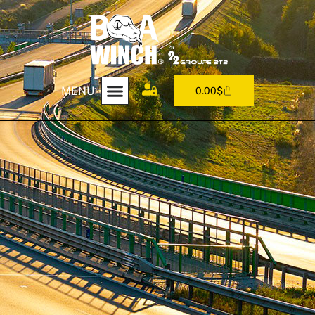
MENU
0.00
$