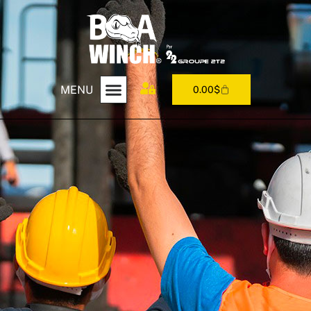
MENU
0.00
$